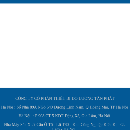
CÔNG TY CỔ PHẦN THIẾT BỊ ĐO LƯỜNG TÂN PHÁT
Hà Nội : Số Nhà 89A NGõ 649 Đường Lĩnh Nam, Q Hoàng Mai, TP Hà Nội
Hà Nội : P 908 CT 5 KDT Đặng Xá, Gia Lâm, Hà Nội
Nhà Máy Sản Xuất Cân Ô Tô : Lô T80 - Khu Công Nghiệp Kiêu Kị - Gia
Lâm - Hà Nội.