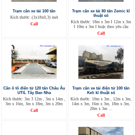
Trạm cân xe tải 100 tấn
Trạm cân xe tải 80 tấn Zemic kĩ
thuật số
Kích thước: (3x18x0,3) mét
Kích thước: 18m x 3m I 12m x 3m
Call
I 10m x 3m I hoặc theo yêu cầu
Call
Cân ô tô điện tử 120 tấn Châu Âu
Trạm cân xe tải điện tử 100 tấn
UTIL Tây Ban Nha
Keli kĩ thuật số
Kích thước: 3m 3 12m , 3m x 14m ,
Kích thước: 10m x 3m , 12m x 3m,
3m x 16m, 3m x 18m, 3m x 20m
14m x 3m, 16m x 3m, 18m x 3m,
20m x 3m ...
Call
Call