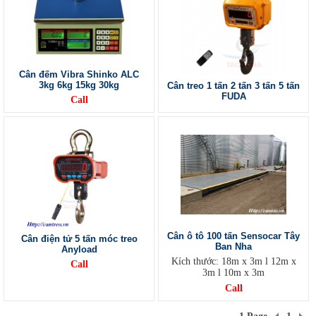
Cân đếm Vibra Shinko ALC
3kg 6kg 15kg 30kg
Cân treo 1 tấn 2 tấn 3 tấn 5 tấn
FUDA
Call
Cân ô tô 100 tấn Sensocar Tây
Cân điện tử 5 tấn móc treo
Ban Nha
Anyload
Kích thước: 18m x 3m l 12m x
Call
3m l 10m x 3m
Call