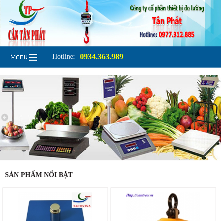
0934.363.989
Hotline:
SẢN PHẨM NỔI BẬT