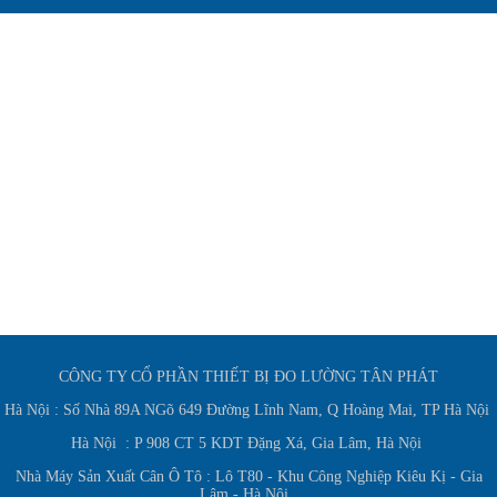
CÔNG TY CỔ PHẦN THIẾT BỊ ĐO LƯỜNG TÂN PHÁT
Hà Nội : Số Nhà 89A NGõ 649 Đường Lĩnh Nam, Q Hoàng Mai, TP Hà Nội
Hà Nội : P 908 CT 5 KDT Đặng Xá, Gia Lâm, Hà Nội
Nhà Máy Sản Xuất Cân Ô Tô : Lô T80 - Khu Công Nghiệp Kiêu Kị - Gia
Lâm - Hà Nội.