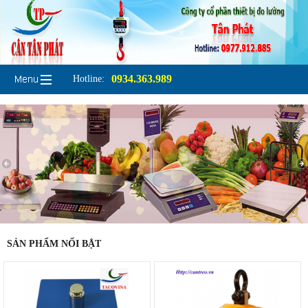
0934.363.989
Hotline:
SẢN PHẨM NỔI BẬT