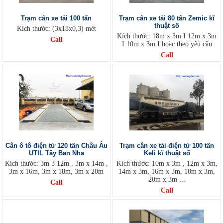
Trạm cân xe tải 100 tấn
Trạm cân xe tải 80 tấn Zemic kĩ
thuật số
Kích thước: (3x18x0,3) mét
Kích thước: 18m x 3m I 12m x 3m
Call
I 10m x 3m I hoặc theo yêu cầu
Call
Cân ô tô điện tử 120 tấn Châu Âu
Trạm cân xe tải điện tử 100 tấn
UTIL Tây Ban Nha
Keli kĩ thuật số
Kích thước: 3m 3 12m , 3m x 14m ,
Kích thước: 10m x 3m , 12m x 3m,
3m x 16m, 3m x 18m, 3m x 20m
14m x 3m, 16m x 3m, 18m x 3m,
20m x 3m ...
Call
Call