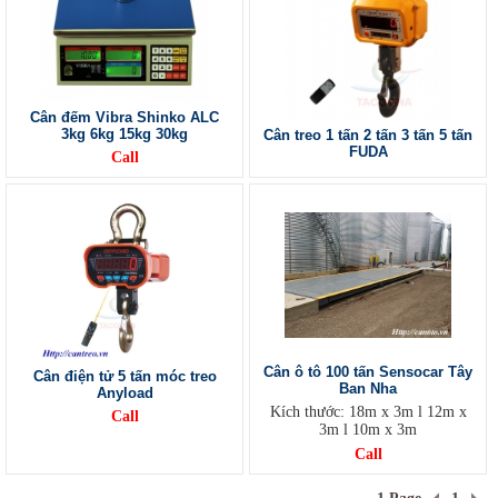
Cân đếm Vibra Shinko ALC
3kg 6kg 15kg 30kg
Cân treo 1 tấn 2 tấn 3 tấn 5 tấn
FUDA
Call
Cân ô tô 100 tấn Sensocar Tây
Cân điện tử 5 tấn móc treo
Ban Nha
Anyload
Kích thước: 18m x 3m l 12m x
Call
3m l 10m x 3m
Call