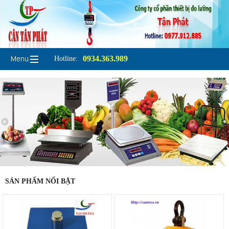
0934.363.989
Hotline:
SẢN PHẨM NỔI BẬT