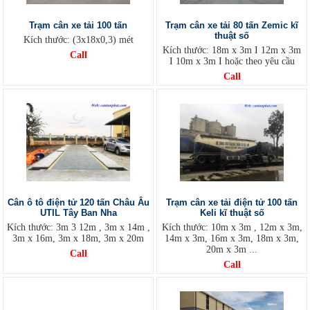
Trạm cân xe tải 100 tấn
Trạm cân xe tải 80 tấn Zemic kĩ
thuật số
Kích thước: (3x18x0,3) mét
Kích thước: 18m x 3m I 12m x 3m
Call
I 10m x 3m I hoặc theo yêu cầu
Call
Cân ô tô điện tử 120 tấn Châu Âu
Trạm cân xe tải điện tử 100 tấn
UTIL Tây Ban Nha
Keli kĩ thuật số
Kích thước: 3m 3 12m , 3m x 14m ,
Kích thước: 10m x 3m , 12m x 3m,
3m x 16m, 3m x 18m, 3m x 20m
14m x 3m, 16m x 3m, 18m x 3m,
20m x 3m ...
Call
Call