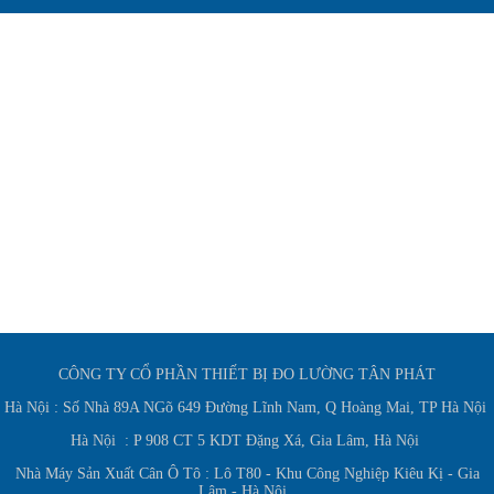
CÔNG TY CỔ PHẦN THIẾT BỊ ĐO LƯỜNG TÂN PHÁT
Hà Nội : Số Nhà 89A NGõ 649 Đường Lĩnh Nam, Q Hoàng Mai, TP Hà Nội
Hà Nội : P 908 CT 5 KDT Đặng Xá, Gia Lâm, Hà Nội
Nhà Máy Sản Xuất Cân Ô Tô : Lô T80 - Khu Công Nghiệp Kiêu Kị - Gia
Lâm - Hà Nội.