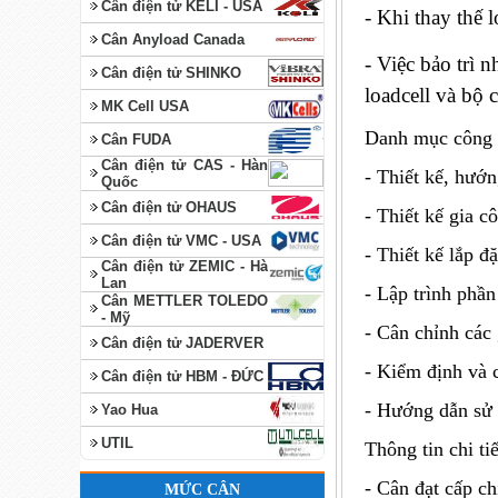
Cân điện tử KELI - USA
-
Khi thay thế lo
Cân Anyload Canada
- Việc bảo trì n
Cân điện tử SHINKO
loadcell và bộ c
MK Cell USA
Danh mục công 
Cân FUDA
Cân điện tử CAS - Hàn
- Thiết kế, hướ
Quốc
Cân điện tử OHAUS
- Thiết kế gia c
Cân điện tử VMC - USA
- Thiết kế lắp đặ
Cân điện tử ZEMIC - Hà
Lan
- Lập trình phần
Cân METTLER TOLEDO
- Mỹ
- Cân chỉnh các
Cân điện tử JADERVER
- Kiểm định và 
Cân điện tử HBM - ĐỨC
- Hướng dẫn sử 
Yao Hua
UTIL
Thông tin chi t
- Cân đạt cấp 
MỨC CÂN