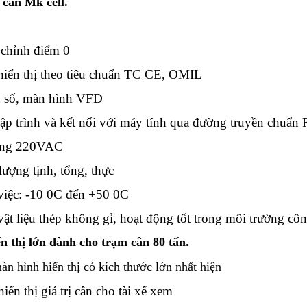
 cân Mk cell.
 chỉnh điểm 0
 hiển thị theo tiêu chuẩn TC CE, OMIL
on số, màn hình VFD
lập trình và kết nối với máy tính qua đường truyền chuẩ
dụng 220VAC
 lượng tịnh, tổng, thực
 việc: -10 0C đến +50 0C
ật liệu thép không gỉ, hoạt động tốt trong môi trường côn
ển thị lớn dành cho trạm cân 80 tấn.
m
àn h
ình hi
ển th
ị c
ó k
ích th
ư
ớc l
ớn nh
ất hi
ện
hiển thị giá trị cân cho tài xế xem