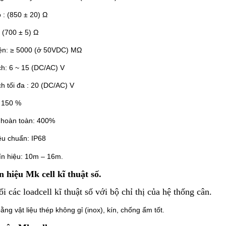
 : (850 ± 20) Ω
: (700 ± 5) Ω
điện: ≥ 5000 (ở 50VDC) MΩ
ích: 6 ~ 15 (DC/AC) V
ch tối đa : 20 (DC/AC) V
: 150 %
y hoàn toàn: 400%
iêu chuẩn: IP68
tín hiệu: 10m – 16m.
n hiệu Mk cell kĩ thuật số.
i các loadcell kĩ thuật số với bộ chỉ thị của hệ thống cân.
ng vật liệu thép không gỉ (inox), kín, chống ẩm tốt.