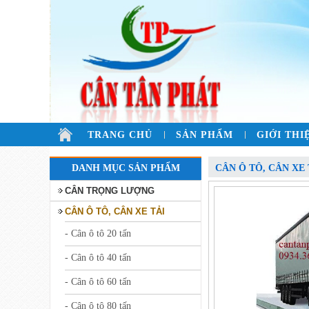
TRANG CHỦ
SẢN PHẨM
GIỚI THI
DANH MỤC SẢN PHẨM
CÂN Ô TÔ, CÂN XE 
CÂN TRỌNG LƯỢNG
CÂN Ô TÔ, CÂN XE TẢI
- Cân ô tô 20 tấn
- Cân ô tô 40 tấn
- Cân ô tô 60 tấn
- Cân ô tô 80 tấn