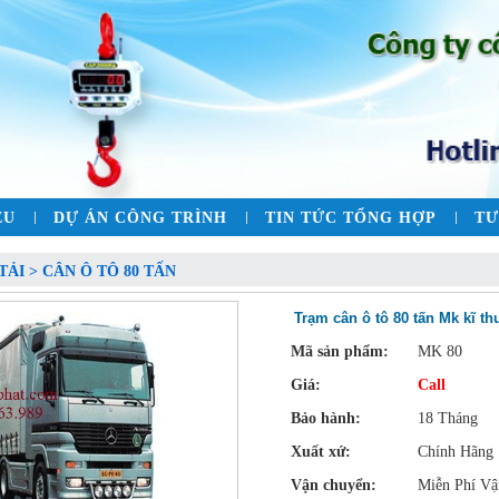
ỆU
DỰ ÁN CÔNG TRÌNH
TIN TỨC TỔNG HỢP
TƯ
TẢI > CÂN Ô TÔ 80 TẤN
Trạm cân ô tô 80 tấn Mk kĩ th
Mã sản phẩm:
MK 80
Giá:
Call
Bảo hành:
18 Tháng
Xuất xứ:
Chính Hãng
Vận chuyển:
Miễn Phí Vậ