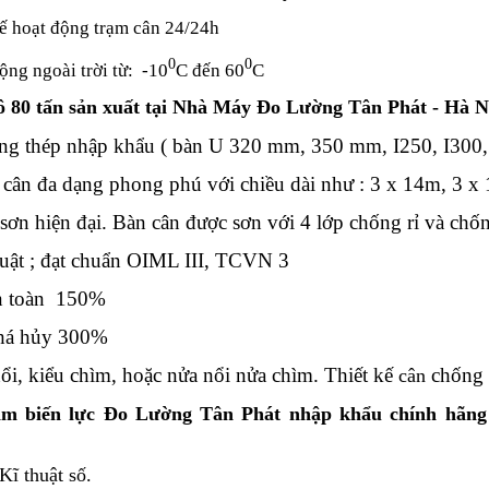
kế hoạt động trạm cân 24/24h
0
0
ộng ngoài trời từ: -10
C đến 60
C
tô 80 tấn sản xuất tại Nhà Máy Đo Lường Tân Phát - Hà 
ng thép nhập khẩu ( bàn U 320 mm, 350 mm, I250, I300, 
 cân đa dạng phong phú với chiều dài như :
3 x 14m,
3 x
sơn hiện đại. Bàn cân được sơn với 4 lớp chống rỉ và ch
uật ; đạt chuẩn OIML III, TCVN 3
toàn 150%
á hủy 300%
nổi, kiểu chìm, hoặc nửa nổi nửa chìm. Thiết kế
chống 
c
ân
cảm biến lực Đo Lường Tân Phát nhập khẩu chính hã
Kĩ thuật số.