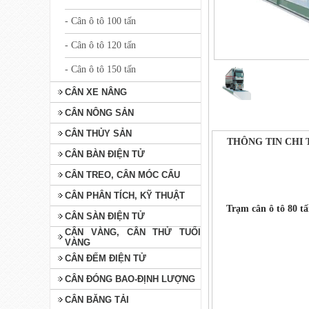
- Cân ô tô 100 tấn
- Cân ô tô 120 tấn
- Cân ô tô 150 tấn
CÂN XE NÂNG
CÂN NÔNG SẢN
CÂN THỦY SẢN
THÔNG TIN CHI 
CÂN BÀN ĐIỆN TỬ
CÂN TREO, CÂN MÓC CẨU
CÂN PHÂN TÍCH, KỸ THUẬT
Trạm cân ô tô 80 tấ
CÂN SÀN ĐIỆN TỬ
CÂN VÀNG, CÂN THỬ TUỔI
VÀNG
CÂN ĐẾM ĐIỆN TỬ
CÂN ĐÓNG BAO-ĐỊNH LƯỢNG
CÂN BĂNG TẢI