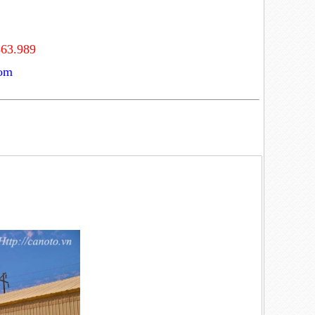
363.989
com