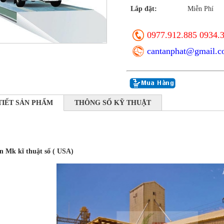
Lắp đặt:
Miễn Phí
0977.912.885 0934.
cantanphat@gmail.
TIẾT SẢN PHẨM
THÔNG SỐ KỸ THUẬT
n Mk kĩ thuật số
( USA)