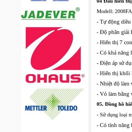
04 Đầu hiển thị
Modell: 2008FA
- Tự động diều
- Độ phân giải
- Hiển thị 7 c
- Có khả năng 
- Điện áp sử 
- Hiển thị khối
- Nhiệt độ làm
- Vỏ làm bằng v
05. Đồng hồ hi
-
S
ử d
ụng lo
ại 
- Có tính năng 