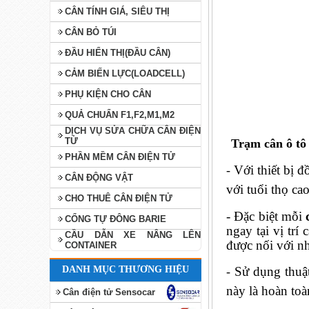
CÂN TÍNH GIÁ, SIÊU THỊ
CÂN BỎ TÚI
ĐẦU HIỂN THỊ(ĐẦU CÂN)
CẢM BIẾN LỰC(LOADCELL)
PHỤ KIỆN CHO CÂN
QUẢ CHUẨN F1,F2,M1,M2
DỊCH VỤ SỬA CHỮA CÂN ĐIỆN
TỬ
Trạm cân ô tô
PHẦN MỀM CÂN ĐIỆN TỬ
Với thiết bị 
-
CÂN ĐỘNG VẬT
với tuổi thọ cao
CHO THUÊ CÂN ĐIỆN TỬ
- Đặc biệt mỗi
CỔNG TỰ ĐÔNG BARIE
ngay tại vị trí
CẦU DẪN XE NÂNG LÊN
được nối với n
CONTAINER
DANH MỤC THƯƠNG HIỆU
Sử dụng thuật
-
này là hoàn toà
Cân điện tử Sensocar