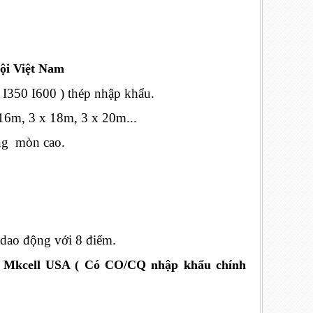
Nội Việt Nam
I350 I600 ) thép nhập khẩu.
 16m,
3 x 18m, 3 x 20m...
ống mòn cao.
dao động với 8 điểm.
ng Mkcell USA ( Có CO/CQ nhập khẩu chính