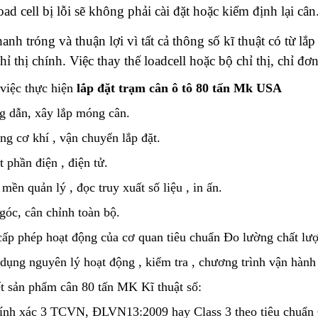
ad cell bị lỗi sẽ không phải cài đặt hoặc kiểm định lại cân
hanh tróng và thuận lợi vì tất cả thông số kĩ thuật có từ l
hỉ thị chính. Việc thay thế loadcell hoặc bộ chỉ thị, chỉ đơn 
việc thực hiện
lắp đặt trạm cân ô tô 80 tấn Mk USA
ng dẫn, xây lắp móng cân.
ông cơ khí , vận chuyển lắp đặt.
t phần điện , điện tử.
 mền quản lý , đọc truy xuất số liệu , in ấn.
 góc, cân chỉnh toàn bộ.
cấp phép hoạt động của cơ quan tiêu chuẩn Đo lường chất lư
dụng nguyên lý hoạt động , kiểm tra , chương trình vận hành
iết sản phẩm cân 80 tấn MK Kĩ thuật số:
chính xác 3 TCVN, ĐLVN13:2009 hay Class 3 theo tiêu chuẩ