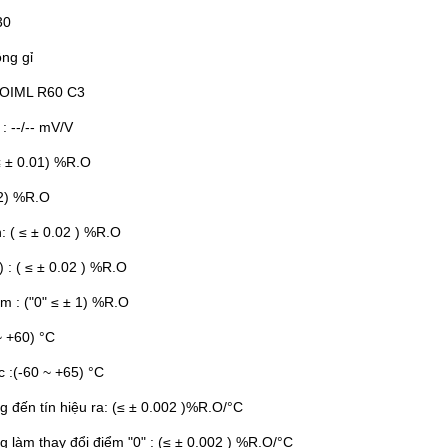
30
ông gỉ
: OIML R60 C3
 : --/-- mV/V
 (≤ ± 0.01) %R.O
02) %R.O
h: ( ≤ ± 0.02 ) %R.O
) : ( ≤ ± 0.02 ) %R.O
ểm : ("0" ≤ ± 1) %R.O
 ~ +60) °C
c :(-60 ~ +65) °C
ng đến tín hiệu ra: (≤ ± 0.002 )%R.O/°C
ng làm thay đổi điểm "0" : (≤ ± 0.002 ) %R.O/°C