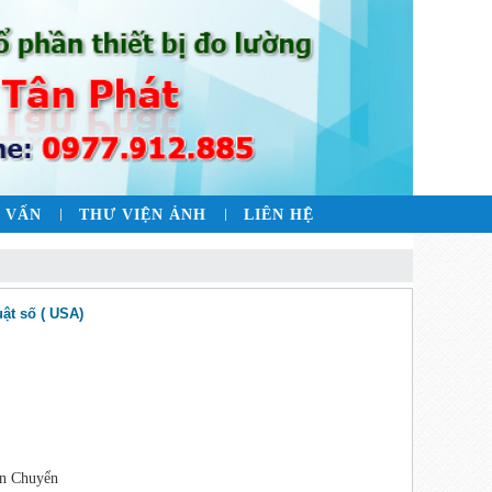
 VẤN
THƯ VIỆN ẢNH
LIÊN HỆ
uật số ( USA)
n Chuyển