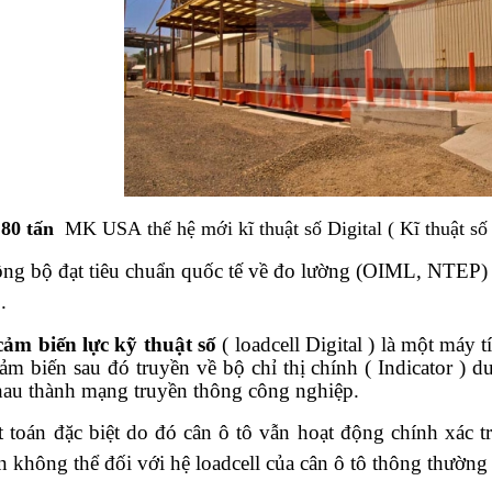
 80 tấn
MK USA thế hệ mới kĩ thuật số Digital ( Kĩ thuật số 
đồng bộ đạt tiêu chuẩn quốc tế về đo lường (OIML, NTEP)
.
cảm biến lực kỹ thuật số
( loadcell Digital ) là một máy 
 cảm biến sau đó truyền về bộ chỉ thị chính ( Indicator ) d
hau thành mạng truyền thông công nghiệp.
 toán đặc biệt do đó cân ô tô vẫn hoạt động chính xác tr
n không thể đối với hệ loadcell của cân ô tô thông thường 