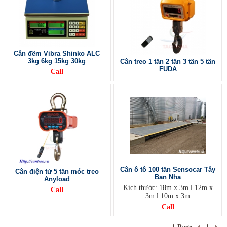
Cân đếm Vibra Shinko ALC
3kg 6kg 15kg 30kg
Cân treo 1 tấn 2 tấn 3 tấn 5 tấn
FUDA
Call
Cân ô tô 100 tấn Sensocar Tây
Cân điện tử 5 tấn móc treo
Ban Nha
Anyload
Kích thước: 18m x 3m l 12m x
Call
3m l 10m x 3m
Call