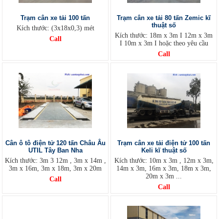
Trạm cân xe tải 100 tấn
Trạm cân xe tải 80 tấn Zemic kĩ
thuật số
Kích thước: (3x18x0,3) mét
Kích thước: 18m x 3m I 12m x 3m
Call
I 10m x 3m I hoặc theo yêu cầu
Call
Cân ô tô điện tử 120 tấn Châu Âu
Trạm cân xe tải điện tử 100 tấn
UTIL Tây Ban Nha
Keli kĩ thuật số
Kích thước: 3m 3 12m , 3m x 14m ,
Kích thước: 10m x 3m , 12m x 3m,
3m x 16m, 3m x 18m, 3m x 20m
14m x 3m, 16m x 3m, 18m x 3m,
20m x 3m ...
Call
Call