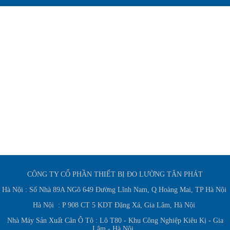
CÔNG TY CỔ PHẦN THIẾT BỊ ĐO LƯỜNG TÂN PHÁT
Hà Nội : Số Nhà 89A NGõ 649 Đường Lĩnh Nam, Q Hoàng Mai, TP Hà Nội
Hà Nội : P 908 CT 5 KDT Đặng Xá, Gia Lâm, Hà Nội
Nhà Máy Sản Xuất Cân Ô Tô : Lô T80 - Khu Công Nghiệp Kiêu Kị - Gia
Lâm - Hà Nội.